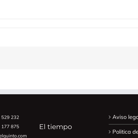
o
ónico
Aviso lega
8 529 232
El tiempo
0 177 875
Politica d
lquinto.com