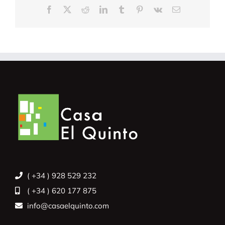
Facebook
X
Reddit
LinkedIn
Tumblr
Pinterest
Vk
Correo
electrónico
( +34 ) 928 529 232
( +34 ) 620 177 875
info@casaelquinto.com