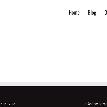
Home
Blog
G
Aviso lega
8 529 232