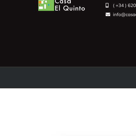
( +34 ) 62
info@casae