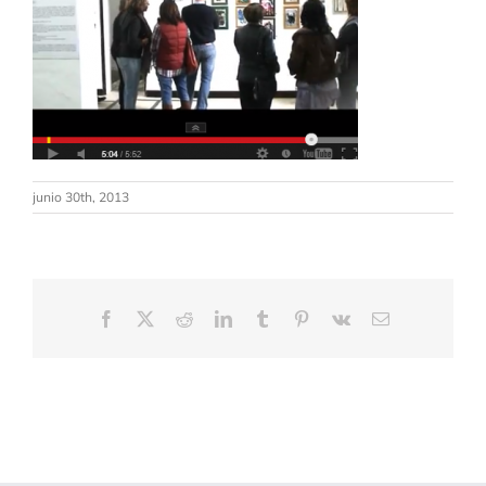
junio 30th, 2013
Facebook
X
Reddit
LinkedIn
Tumblr
Pinterest
Vk
Correo
electrónico