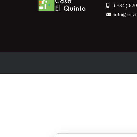
( +34 ) 62
info@casae