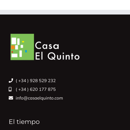
( +34 ) 928 529 232
( +34 ) 620 177 875
info@casaelquinto.com
El tiempo