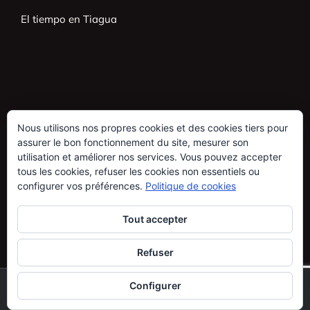
El tiempo en Tiagua
Nous utilisons nos propres cookies et des cookies tiers pour
assurer le bon fonctionnement du site, mesurer son
utilisation et améliorer nos services. Vous pouvez accepter
tous les cookies, refuser les cookies non essentiels ou
configurer vos préférences.
Politique de cookies
Tout accepter
Refuser
Configurer
Copyright 2026 Casa el Quinto - Todos los derechos reservados
Diseño web por
Solucionet.com
&
Cibernatural