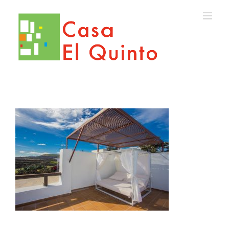
Skip
to
content