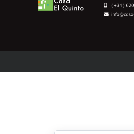
( +34 ) 62
info@casae