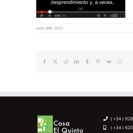
junio 30th, 2013
Facebook
X
Reddit
LinkedIn
Tumblr
Pinterest
Vk
Corre
electr
( +34 ) 92
( +34 ) 62