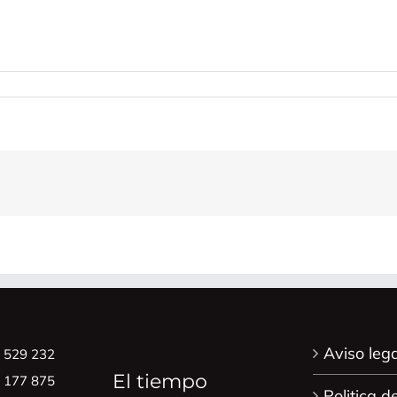
o
ónico
Aviso lega
8 529 232
El tiempo
0 177 875
Politica d