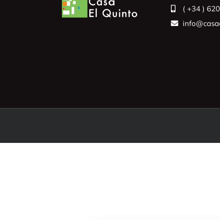
( +34 ) 62
info@casae