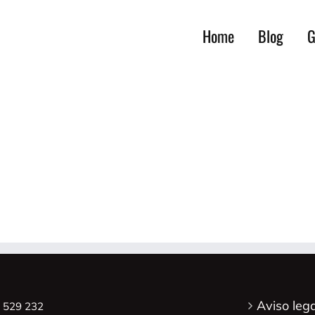
Home
Blog
G
Aviso lega
8 529 232