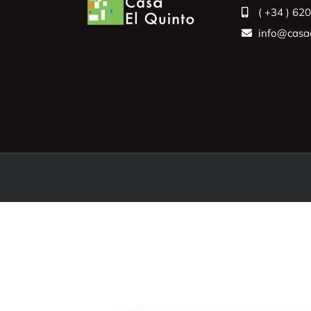
( +34 ) 62
info@casae