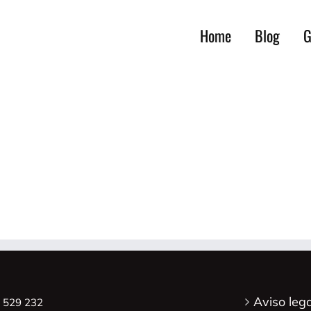
Home
Blog
G
Aviso lega
8 529 232