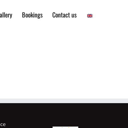
allery
Bookings
Contact us
ice