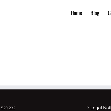
Home
Blog
G
Legal Not
8 529 232