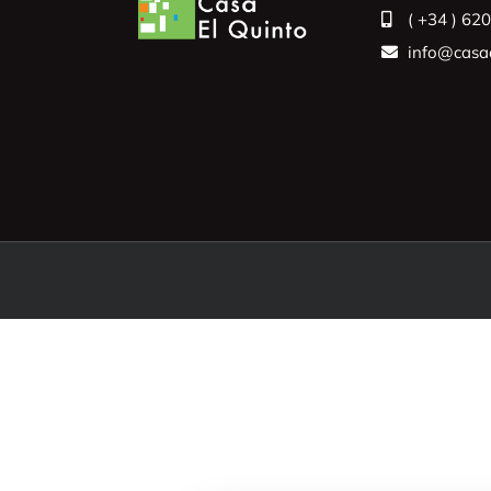
( +34 ) 62
info@casae