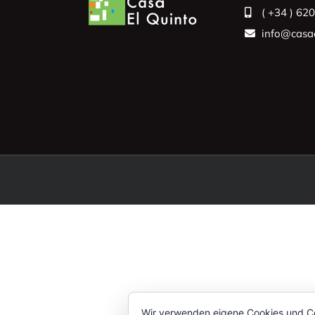
( +34 ) 62
info@casae
Wir verwenden eigene Cookies und Co