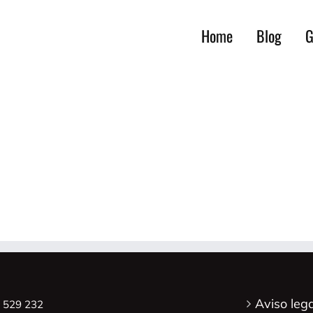
Home
Blog
G
Aviso lega
8 529 232