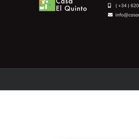
( +34 ) 62
info@casae