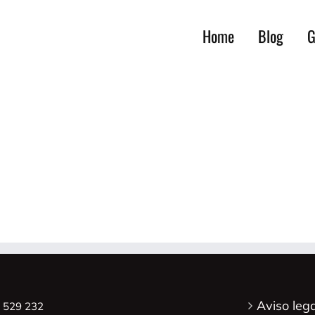
Home
Blog
G
Aviso lega
8 529 232