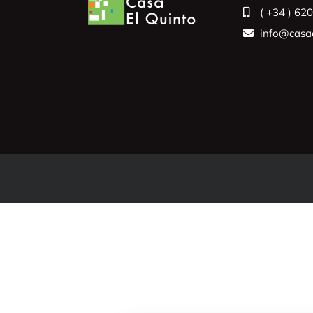
( +34 ) 62
info@casae