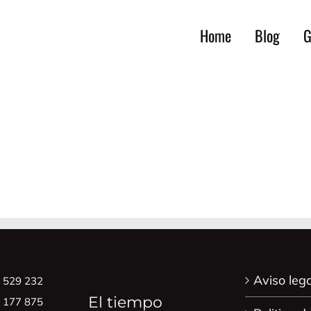
Home
Blog
G
Aviso lega
8 529 232
El tiempo
0 177 875