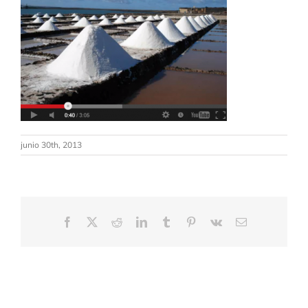
junio 30th, 2013
Facebook
X
Reddit
LinkedIn
Tumblr
Pinterest
Vk
Correo
electrónico